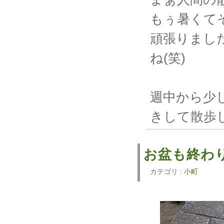
もぅ暑くて
頑張りまし
ね(笑)
週中から少
きして散歩
お盆も終わ
カテゴリ :
小町