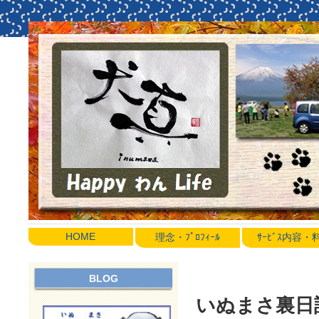
HOME
理念・ﾌﾟﾛﾌｨｰﾙ
ｻｰﾋﾞｽ内容
BLOG
いぬまさ裏日誌