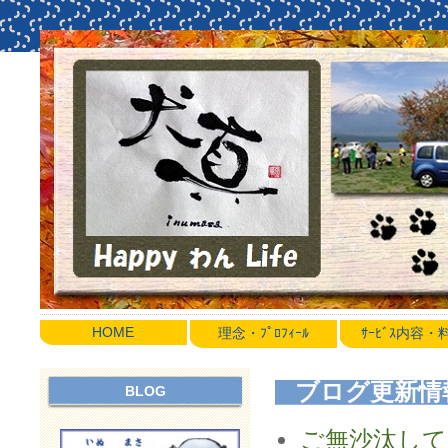
HOME
理念・ﾌﾟﾛﾌｨｰﾙ
ｻｰﾋﾞｽ内容
ブログ更新情
BLOG
ご無沙汰し