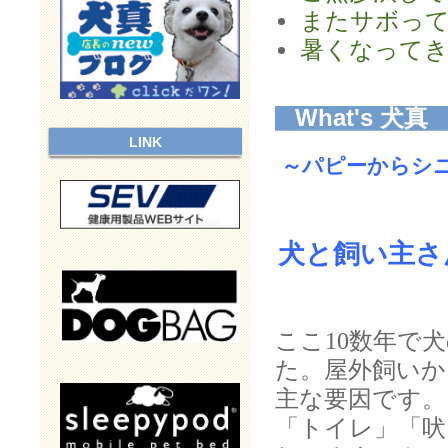
またサボっ
暑くなって
What's 犬真
LINK
～
パピーからシ
犬と飼い主さ
ここ10数年で
た。屋外飼いか
主な要因です。
「トイレ」「吠