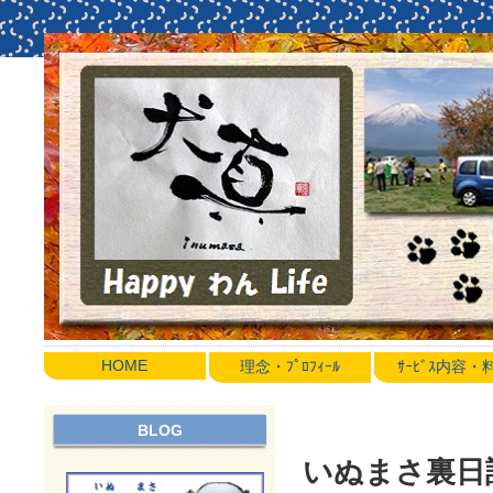
HOME
理念・ﾌﾟﾛﾌｨｰﾙ
ｻｰﾋﾞｽ内容
BLOG
いぬまさ裏日誌